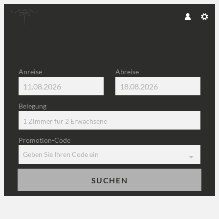
Anreise
Abreise
Belegung
1 Zimmer
für
2 Erwachsene
Promotion-Code
Geben Sie Ihren Code ein
SUCHEN