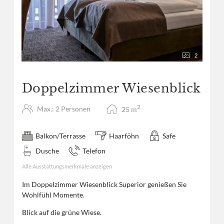
2
Doppelzimmer Wiesenblick
2
Max.: 2 Personen
25
m
Balkon/Terrasse
Haarföhn
Safe
Dusche
Telefon
Alle Ausstattungsmerkmale anzeigen
Im Doppelzimmer Wiesenblick Superior genießen Sie
Wohlfühl Momente.
Blick auf die grüne Wiese.