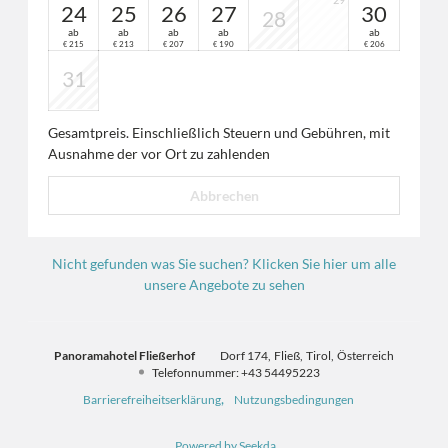
24
25
26
27
30
28
ab
ab
ab
ab
ab
215
213
207
190
206
€
€
€
€
€
31
Gesamtpreis
. Einschließlich Steuern und Gebühren, mit
Ausnahme der vor Ort zu zahlenden
Abbrechen
Nicht gefunden was Sie suchen? Klicken Sie hier um alle
unsere Angebote zu sehen
Panoramahotel Fließerhof
Dorf 174
Fließ
Tirol
Österreich
Telefonnummer
:
+43 54495223
Barrierefreiheitserklärung
Nutzungsbedingungen
Powered by Seekda