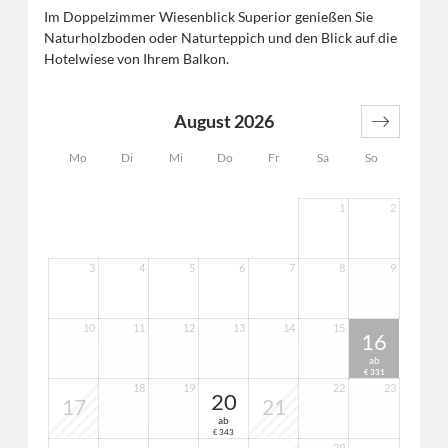
Im Doppelzimmer Wiesenblick Superior genießen Sie
Naturholzboden oder Naturteppich und den Blick auf die
Hotelwiese von Ihrem Balkon.
August 2026
Mo
Di
Mi
Do
Fr
Sa
So
1
2
3
4
5
6
7
8
9
10
11
12
13
14
15
16
ab
331
€
18
19
22
23
20
17
21
ab
343
€
29