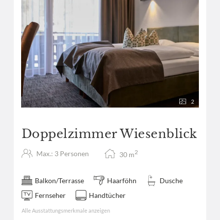
2
Doppelzimmer Wiesenblick
2
Max.: 3 Personen
30
m
Balkon/Terrasse
Haarföhn
Dusche
Fernseher
Handtücher
Alle Ausstattungsmerkmale anzeigen