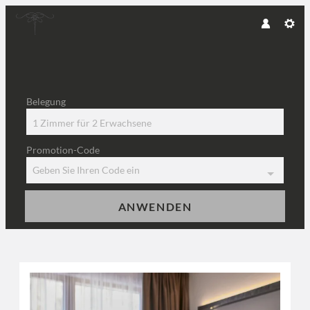
Belegung
1 Zimmer
für
2 Erwachsene
Promotion-Code
Geben Sie Ihren Code ein
ANWENDEN
Unsere Angebote im Zimmer