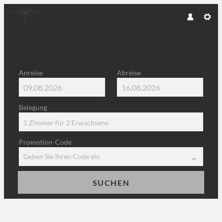
Anreise
Abreise
Belegung
1 Zimmer
für
2 Erwachsene
Promotion-Code
Geben Sie Ihren Code ein
SUCHEN