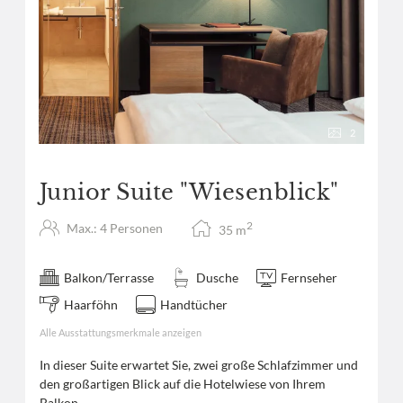
2
Junior Suite "Wiesenblick"
2
Max.: 4 Personen
35
m
Balkon/Terrasse
Dusche
Fernseher
Haarföhn
Handtücher
Alle Ausstattungsmerkmale anzeigen
In dieser Suite erwartet Sie, zwei große Schlafzimmer und
den großartigen Blick auf die Hotelwiese von Ihrem
Balkon.