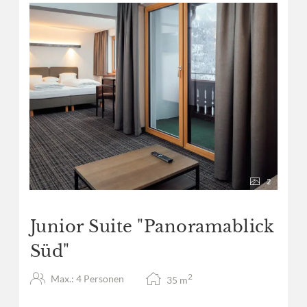
2
Junior Suite "Panoramablick
Süd"
2
Max.: 4 Personen
35
m