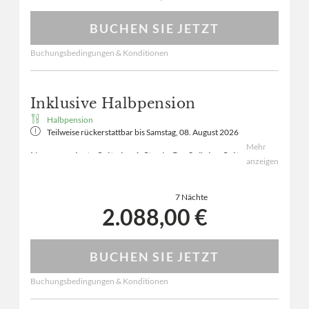
fantastische Bergwelt.
BUCHEN SIE JETZT
Buchungsbedingungen & Konditionen
Inklusive Halbpension
Halbpension
Teilweise rückerstattbar bis
Samstag, 08. August 2026
Mehr
Neu renovierte Suite im 4. Stock. Großzügige Suite
anzeigen
zum Erholen und Entspannen. Genießen Sie die
komfortable Suite mit viel Platz und Ihrer privaten
7 Nächte
Wohlfühloase.
2.088,00 €
Lassen Sie Ihre Seele baumeln und genießen Sie bei
einem wohltuenden Bad, den Blick auf unsere
fantastische Bergwelt.
BUCHEN SIE JETZT
Buchungsbedingungen & Konditionen