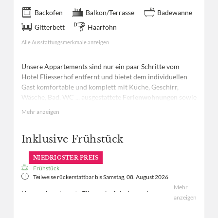
Backofen
Balkon/Terrasse
Badewanne
Gitterbett
Haarföhn
Alle Ausstattungsmerkmale anzeigen
Unsere Appartements sind nur ein paar Schritte vom
Hotel Fliesserhof entfernt und bietet dem individuellen
Gast komfortable und komplett mit Küche, Geschirr,
Wäsche, Bad, WC ... ausgestattete
Ferienwohnungen
sowie
große Appartements für 2 bis 4 Personen
. Die
Mehr anzeigen
Ausstattung entspricht ganz selbstverständlich dem
Niveau unseres 3-Sternehotels.
Inklusive Frühstück
NIEDRIGSTER PREIS
Frühstück
Teilweise rückerstattbar bis
Samstag, 08. August 2026
Mehr
Unsere Apartments Fliesserhof sind nur ein paar
anzeigen
Schritte vom Hotel Fliesserhof entfernt und bieten
dem individuellen Gast komfortable und komplett