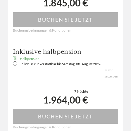
1.845,00 €
Kinderzimmer und reichlich Platz zum
Wohlfühlen. Wohlfühl Badezimmer und
Badewanne mit dem perfekten Blick.
BUCHEN SIE JETZT
Buchungsbedingungen & Konditionen
Inklusive halbpension
Halbpension
Teilweise rückerstattbar bis
Samstag, 08. August 2026
Mehr
Wie man sich bettet, so ruht man! Relax pur in der
anzeigen
luxuriösen Aurorafalter Suite mit Kuschelecke
und einem unvergleichlichen Blick auf die Berge
7 Nächte
von Ihrem Balkon. Mit abgetrenntem
1.964,00 €
Kinderzimmer und reichlich Platz zum
Wohlfühlen. Wohlfühl Badezimmer und
Badewanne mit dem perfekten Blick.
BUCHEN SIE JETZT
Buchungsbedingungen & Konditionen