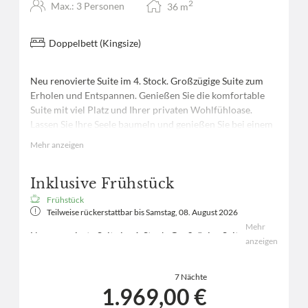
2
Max.: 3 Personen
36
m
Doppelbett (Kingsize)
Neu renovierte Suite im 4. Stock. Großzügige Suite zum
Erholen und Entspannen. Genießen Sie die komfortable
Suite mit viel Platz und Ihrer privaten Wohlfühloase.
Lassen Sie Ihre Seele baumeln und genießen Sie bei einem
wohltuenden Bad, den Blick auf unsere fantastische
Mehr anzeigen
Bergwelt.Minibar.
Inklusive Frühstück
Frühstück
Teilweise rückerstattbar bis
Samstag, 08. August 2026
Mehr
Neu renovierte Suite im 4. Stock. Großzügige Suite
anzeigen
zum Erholen und Entspannen. Genießen Sie die
komfortable Suite mit viel Platz und Ihrer privaten
7 Nächte
Wohlfühloase.
1.969,00 €
Lassen Sie Ihre Seele baumeln und genießen Sie bei
einem wohltuenden Bad, den Blick auf unsere