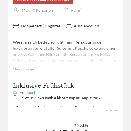
2
Max.: 4 Personen
57
m
Doppelbett (Kingsize)
Ausziehcouch
Wie man sich bettet, so ruht man! Relax pur in der
luxuriösen Aurorafalter Suite mit Kuschelecke und einem
unvergleichlichen Blick auf die Berge von Ihrem Balkon.
Mit abgetrenntem Kinderzimmer und reichlich Platz zum
Wohlfühlen. Wohlfühl Badezimmer und Badewanne mit
Mehr anzeigen
dem perfekten Blick.
Inklusive Frühstück
Frühstück
Teilweise rückerstattbar bis
Samstag, 08. August 2026
Mehr
Wie man sich bettet, so ruht man! Relax pur in der
anzeigen
luxuriösen Aurorafalter Suite mit Kuschelecke
und einem unvergleichlichen Blick auf die Berge
7 Nächte
von Ihrem Balkon. Mit abgetrenntem