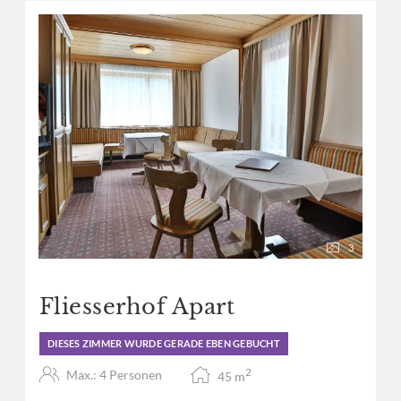
Panoramahotel Fließerhof -
3
Fliesserhof Apart
DIESES ZIMMER WURDE GERADE EBEN GEBUCHT
2
Max.: 4 Personen
45
m